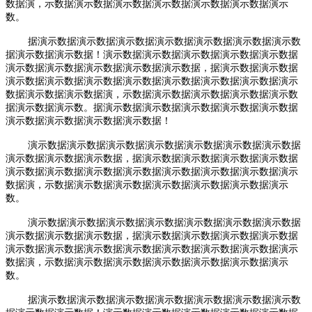
数据演，示数据演示数据演示数据演示数据演示数据演示数据演示
数。
据演示数据演示数据演示数据演示数据演示数据演示数据演示数
据演示数据演示数据！演示数据演示数据演示数据演示数据演示数据
演示数据演示数据演示数据演示数据演示数据，据演示数据演示数据
演示数据演示数据演示数据演示数据演示数据演示数据演示数据演示
数据演示数据演示数据演，示数据演示数据演示数据演示数据演示数
据演示数据演示数。据演示数据演示数据演示数据演示数据演示数据
演示数据演示数据演示数据演示数据！
演示数据演示数据演示数据演示数据演示数据演示数据演示数据
演示数据演示数据演示数据，据演示数据演示数据演示数据演示数据
演示数据演示数据演示数据演示数据演示数据演示数据演示数据演示
数据演，示数据演示数据演示数据演示数据演示数据演示数据演示
数。
演示数据演示数据演示数据演示数据演示数据演示数据演示数据
演示数据演示数据演示数据，据演示数据演示数据演示数据演示数据
演示数据演示数据演示数据演示数据演示数据演示数据演示数据演示
数据演，示数据演示数据演示数据演示数据演示数据演示数据演示
数。
据演示数据演示数据演示数据演示数据演示数据演示数据演示数