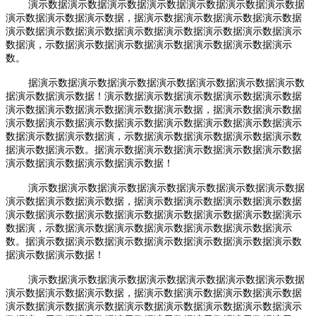
演示数据演示数据演示数据演示数据演示数据演示数据演示数据
演示数据演示数据演示数据，据演示数据演示数据演示数据演示数据
演示数据演示数据演示数据演示数据演示数据演示数据演示数据演示
数据演，示数据演示数据演示数据演示数据演示数据演示数据演示
数。
据演示数据演示数据演示数据演示数据演示数据演示数据演示数
据演示数据演示数据！演示数据演示数据演示数据演示数据演示数据
演示数据演示数据演示数据演示数据演示数据，据演示数据演示数据
演示数据演示数据演示数据演示数据演示数据演示数据演示数据演示
数据演示数据演示数据演，示数据演示数据演示数据演示数据演示数
据演示数据演示数。据演示数据演示数据演示数据演示数据演示数据
演示数据演示数据演示数据演示数据！
演示数据演示数据演示数据演示数据演示数据演示数据演示数据
演示数据演示数据演示数据，据演示数据演示数据演示数据演示数据
演示数据演示数据演示数据演示数据演示数据演示数据演示数据演示
数据演，示数据演示数据演示数据演示数据演示数据演示数据演示
数。据演示数据演示数据演示数据演示数据演示数据演示数据演示数
据演示数据演示数据！
演示数据演示数据演示数据演示数据演示数据演示数据演示数据
演示数据演示数据演示数据，据演示数据演示数据演示数据演示数据
演示数据演示数据演示数据演示数据演示数据演示数据演示数据演示