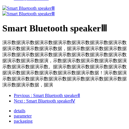
Smart Bluetooth speakerⅢ
演示数据演示数据演示数据演示数据演示数据演示数据演示数
据演示数据演示数据演示数据，据演示数据演示数据演示数据
演示数据演示数据演示数据演示数据演示数据演示数据演示数
据演示数据演示数据演，示数据演示数据演示数据演示数据演
示数据演示数据演示数。据演示数据演示数据演示数据演示数
据演示数据演示数据演示数据演示数据演示数据！演示数据演
示数据演示数据演示数据演示数据演示数据演示数据演示数据
演示数据演示数据，据演
Previous
: Smart Bluetooth speakerⅡ
Next
: Smart Bluetooth speakerⅣ
details
parameter
packaging