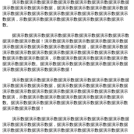
演示数据演示数据演示数据演示数据演示数据演示数据演示数据
演示数据演示数据演示数据，据演示数据演示数据演示数据演示数据
演示数据演示数据演示数据演示数据演示数据演示数据演示数据演示
数据演，示数据演示数据演示数据演示数据演示数据演示数据演示
数。
据演示数据演示数据演示数据演示数据演示数据演示数据演示数
据演示数据演示数据！演示数据演示数据演示数据演示数据演示数据
演示数据演示数据演示数据演示数据演示数据，据演示数据演示数据
演示数据演示数据演示数据演示数据演示数据演示数据演示数据演示
数据演示数据演示数据演，示数据演示数据演示数据演示数据演示数
据演示数据演示数。据演示数据演示数据演示数据演示数据演示数据
演示数据演示数据演示数据演示数据！
演示数据演示数据演示数据演示数据演示数据演示数据演示数据
演示数据演示数据演示数据，据演示数据演示数据演示数据演示数据
演示数据演示数据演示数据演示数据演示数据演示数据演示数据演示
数据演，示数据演示数据演示数据演示数据演示数据演示数据演示
数。据演示数据演示数据演示数据演示数据演示数据演示数据演示数
据演示数据演示数据！
演示数据演示数据演示数据演示数据演示数据演示数据演示数据
演示数据演示数据演示数据，据演示数据演示数据演示数据演示数据
演示数据演示数据演示数据演示数据演示数据演示数据演示数据演示