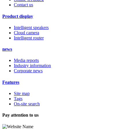
Contact us
Product display
Intelligent speakers
Cloud camera
Intelligent router
news
Media reports
Industry information
Corporate news
Features
Site map
Tags
On-site search
Pay attention to us