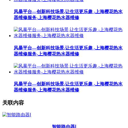
风暴平台—创新科技场景,让生活更乐趣 -上海樱花热水
器维修服务-上海樱花热水器维修
风暴平台—创新科技场景,让生活更乐趣 -上海樱花热水
器维修服务-上海樱花热水器维修
风暴平台—创新科技场景,让生活更乐趣 -上海樱花热水
器维修服务-上海樱花热水器维修
关联内容
智能路由器Ⅰ