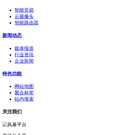
智能音箱
云摄像头
智能路由器
新闻动态
媒体报道
行业资讯
企业新闻
特色功能
网站地图
聚合标签
站内搜索
关注我们