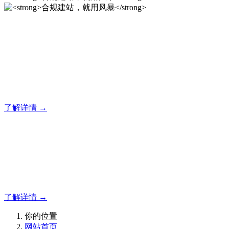
合规建站，就用风暴
风暴专注于米拓企业建站系统的研发，为你提供合规、安全、
专业的官网解决方案！
了解详情 →
合规建站，就用风暴
合规建站，就用风暴
了解详情 →
你的位置
网站首页