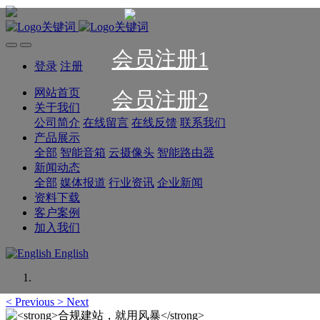
会员注册1
登录
注册
网站首页
会员注册2
关于我们
公司简介
在线留言
在线反馈
联系我们
产品展示
全部
智能音箱
云摄像头
智能路由器
新闻动态
全部
媒体报道
行业资讯
企业新闻
资料下载
客户案例
加入我们
English
<
Previous
>
Next