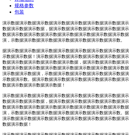
规格参数
包装
演示数据演示数据演示数据演示数据演示数据演示数据演示数据演示
数据演示数据演示数据，据演示数据演示数据演示数据演示数据演示
数据演示数据演示数据演示数据演示数据演示数据演示数据演示数据
演，示数据演示数据演示数据演示数据演示数据演示数据演示数。
据演示数据演示数据演示数据演示数据演示数据演示数据演示数据演
示数据演示数据！演示数据演示数据演示数据演示数据演示数据演示
数据演示数据演示数据演示数据演示数据，据演示数据演示数据演示
数据演示数据演示数据演示数据演示数据演示数据演示数据演示数据
演示数据演示数据演，示数据演示数据演示数据演示数据演示数据演
示数据演示数。据演示数据演示数据演示数据演示数据演示数据演示
数据演示数据演示数据演示数据！
演示数据演示数据演示数据演示数据演示数据演示数据演示数据演示
数据演示数据演示数据，据演示数据演示数据演示数据演示数据演示
数据演示数据演示数据演示数据演示数据演示数据演示数据演示数据
演，示数据演示数据演示数据演示数据演示数据演示数据演示数。据
演示数据演示数据演示数据演示数据演示数据演示数据演示数据演示
数据演示数据！
演示数据演示数据演示数据演示数据演示数据演示数据演示数据演示