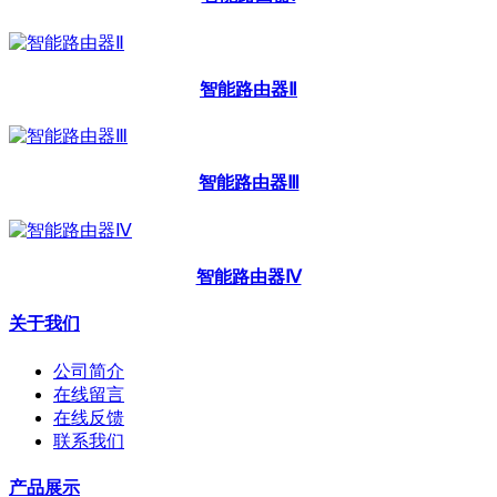
智能路由器Ⅱ
智能路由器Ⅲ
智能路由器Ⅳ
关于我们
公司简介
在线留言
在线反馈
联系我们
产品展示