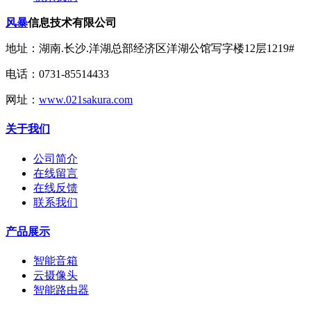
风暴
信息技术有限公司
地址：湖南.长沙.洋湖总部经济区洋湖公馆写字楼12层1219#
电话：0731-85514433
网址：
www.021sakura.com
关于我们
公司简介
在线留言
在线反馈
联系我们
产品展示
智能音箱
云摄像头
智能路由器