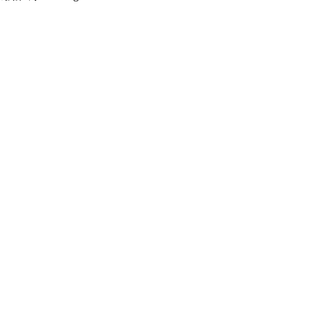
专业的官网解决方案！