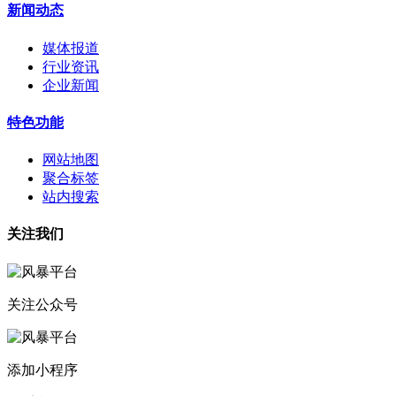
新闻动态
媒体报道
行业资讯
企业新闻
特色功能
网站地图
聚合标签
站内搜索
关注我们
关注公众号
添加小程序