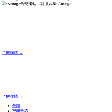
合规建站，就用风暴
风暴专注于米拓企业建站系统的研发，为你提供合规、安全、
专业的官网解决方案！
了解详情 →
合规建站，就用风暴
合规建站，就用风暴
了解详情 →
全部
智能音箱