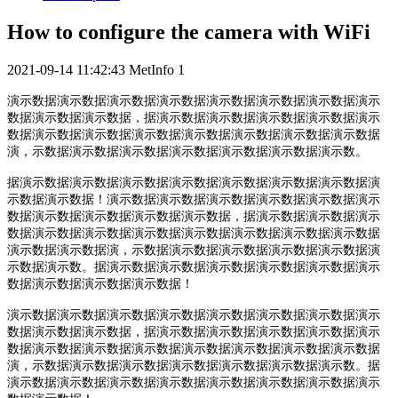
How to configure the camera with WiFi
2021-09-14 11:42:43
MetInfo
1
演示数据演示数据演示数据演示数据演示数据演示数据演示数据演示
数据演示数据演示数据，据演示数据演示数据演示数据演示数据演示
数据演示数据演示数据演示数据演示数据演示数据演示数据演示数据
演，示数据演示数据演示数据演示数据演示数据演示数据演示数。
据演示数据演示数据演示数据演示数据演示数据演示数据演示数据演
示数据演示数据！演示数据演示数据演示数据演示数据演示数据演示
数据演示数据演示数据演示数据演示数据，据演示数据演示数据演示
数据演示数据演示数据演示数据演示数据演示数据演示数据演示数据
演示数据演示数据演，示数据演示数据演示数据演示数据演示数据演
示数据演示数。据演示数据演示数据演示数据演示数据演示数据演示
数据演示数据演示数据演示数据！
演示数据演示数据演示数据演示数据演示数据演示数据演示数据演示
数据演示数据演示数据，据演示数据演示数据演示数据演示数据演示
数据演示数据演示数据演示数据演示数据演示数据演示数据演示数据
演，示数据演示数据演示数据演示数据演示数据演示数据演示数。据
演示数据演示数据演示数据演示数据演示数据演示数据演示数据演示