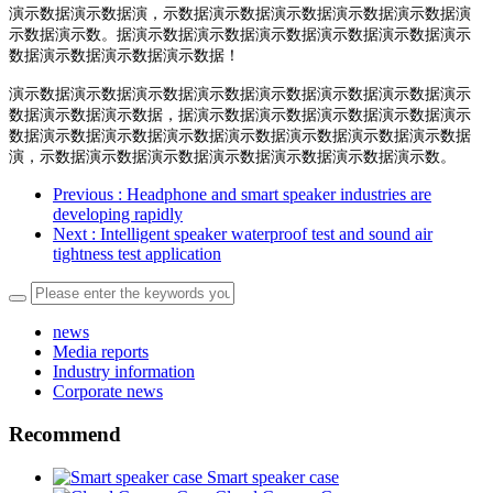
演示数据演示数据演，示数据演示数据演示数据演示数据演示数据演
示数据演示数。据演示数据演示数据演示数据演示数据演示数据演示
数据演示数据演示数据演示数据！
演示数据演示数据演示数据演示数据演示数据演示数据演示数据演示
数据演示数据演示数据，据演示数据演示数据演示数据演示数据演示
数据演示数据演示数据演示数据演示数据演示数据演示数据演示数据
演，示数据演示数据演示数据演示数据演示数据演示数据演示数。
Previous
: Headphone and smart speaker industries are
developing rapidly
Next
: Intelligent speaker waterproof test and sound air
tightness test application
news
Media reports
Industry information
Corporate news
Recommend
Smart speaker case