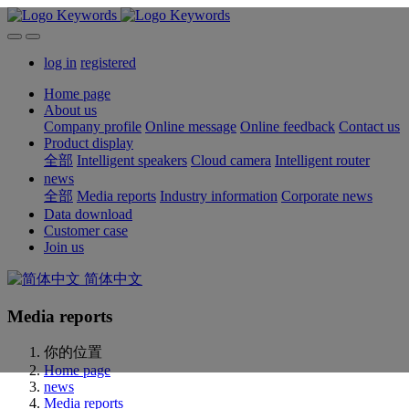
log in
registered
Home page
About us
Company profile
Online message
Online feedback
Contact us
Product display
全部
Intelligent speakers
Cloud camera
Intelligent router
news
全部
Media reports
Industry information
Corporate news
Data download
Customer case
Join us
简体中文
Media reports
你的位置
Home page
news
Media reports