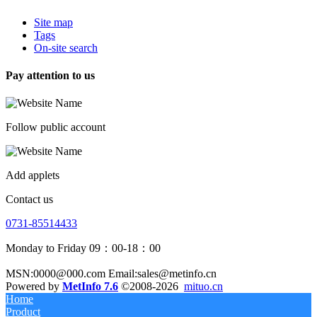
Site map
Tags
On-site search
Pay attention to us
Follow public account
Add applets
Contact us
0731-85514433
Monday to Friday 09：00-18：00
MSN:0000@000.com Email:sales@metinfo.cn
Powered by
MetInfo 7.6
©2008-2026
mituo.cn
Home
Product