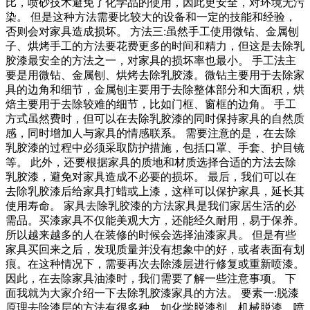
比，喷砂技术避免了化学品的使用，因此更安全，对环境无污
染。 但是这种方法需要比较大的设备和一定的技能和经验，
否则会对家具造成损坏。 方法三:虽然手工使用微钻、金属刨
子、烘烤手工的方法要花费更多的时间和精力，但这是去除乳
胶漆最安全的方法之一，对家具的损坏率也最小。 手工法主
要是用微钻、金属刨、烘烤去除乳胶漆。微钻主要用于去除家
具的边角和细节，金属刨主要用于去除整体部分和大面积，烘
焙主要用于去除较难的细节，比如门框、窗框的边角。 手工
方式虽然费时，但可以在去除乳胶漆的同时保持家具的自然质
感，同时增加人与家具的情感联系。 需要注意的是，在去除
乳胶漆的过程中必须采取防护措施，包括口罩、手套、护目镜
等。 此外，还要根据家具的质地和材质选择合适的方法去除
乳胶漆，避免对家具造成不必要的损坏。 最后，我们可以在
去除乳胶漆后给家具打蜡或上漆，这样可以保护家具，延长其
使用寿命。 家具去除乳胶漆的方法家具是我们家居生活的必
需品。买漆家具不仅能美观大方，还能经久耐用，易于保养。
所以越来越多的人在装修的时候会选择油漆家具。 但是有些
家具买回来之后，发现质量并没有想象中的好，或者表面有划
痕。在这种情况下，需要再次去除漆层进行修复或重新喷漆。
因此，在去除家具油漆时，我们需要了解一些注意事项。 下
面我就为大家介绍一下去除乳胶漆家具的方法。 要素一:脱漆
原理去除漆层的方法有很多种，如化学脱漆剂、机械脱漆、喷