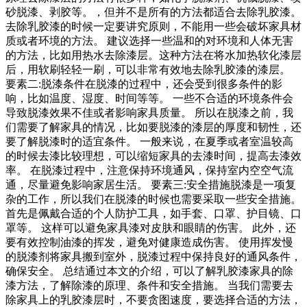
砂脱漆、剥胶等。，但并不是所有的方法都适合去除乳胶漆。
去除乳胶漆的时候一定要讲究原则，不能用一些会破坏家具材
质或者环境的方法。 建议选择一些温和的对环境和人体无害
的方法，比如用热水去除漆层。这种方法在将水加热软化漆层
后，用软刷轻轻一刷，可以非常有效地去除乳胶漆的漆层。
要素二:脱漆条件在脱漆的过程中，还会受到很多条件的影
响，比如温度、湿度、时间等等。 一些不合适的环境条件会
导致脱漆效果不佳或者影响家具质量。 所以在脱漆之前，我
们需要了解家具的情况，比如要脱漆的漆层的厚度和韧性，还
要了解脱漆时的适宜条件。 一般来说，在夏季或者室温较高
的时候去漆比较理想，可以缩短家具的去漆时间，提高去漆效
率。 在脱漆过程中，注意保持环境通风，保持室内空空气流
通，尽量避免影响家居生活。 要素三:安全措施脱漆是一项复
杂的工作，所以我们在脱漆的时候也需要采取一些安全措施。
首先是佩戴合适的个人防护工具，如手套、口罩、护目镜、口
罩等。 这样可以避免家具漆对皮肤和眼睛的伤害。 此外，还
要有效控制油漆的挥发，避免对健康造成伤害。 使用挥发慢
的脱漆剂将家具搬到室外，脱漆过程中保持良好的通风条件，
确保安全。 总结通过本文的介绍，可以了解乳胶漆家具的除
漆方法，了解除漆的原理、条件和安全措施。 当我们需要去
除家具上的乳胶漆层时，不要贪图速度，要选择合适的方法，