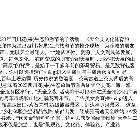
23年四川花(果)生态旅游节的子活动，《天全县文化体育旅
作为2023四川花(果)生态旅游节的推介现场，为蓉城的朋友
如画，尤以天全最迷人。” “她从区位、资源、人文到具体发展。
古道、红色文化。 在向荣成的朋友介绍天泉时，邱还把天泉的山
。 “高原”的背后，是始于一千多年前的茶马贸易。是无数背包客
可以选择窍门> & gt进入直播间与主播亲密互动×“野
“八百年土著边疆”历史传说的敬酒宴，茶马古道上茶人背后的高
也意味着2023四川花(果)生态旅游节暨首届天全县花、海、渔、
服务区举行，“天全之夜”活动将于4月28日在天全市沙坝广场
车市场和山地杜鹃花音乐节。 广告美女秀直播> & gt进入
镇高速出口-紫石关村3A级旅游景区，到达喇叭河景区。 这条
乡村体验旅游精品线路 成都出发，经成雅高速天全峡站-3A级
香谷米，“软黄金”鲟鱼鱼子酱，还可以感受省级非物质“天全牛二
条路线不仅是旅游，也是“景观路、文化路、体验路、产业路”