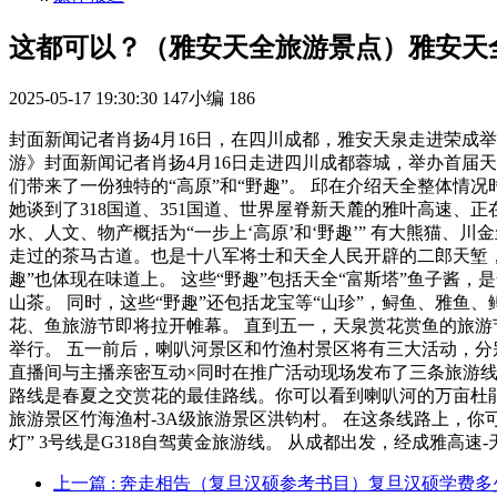
这都可以？（雅安天全旅游景点）雅安天
2025-05-17 19:30:30
147小编
186
封面新闻记者肖扬4月16日，在四川成都，雅安天泉走进荣成举
游》封面新闻记者肖扬4月16日走进四川成都蓉城，举办首届天
们带来了一份独特的“高原”和“野趣”。 邱在介绍天全整体情
她谈到了318国道、351国道、世界屋脊新天麓的雅叶高速、
水、人文、物产概括为“一步上‘高原’和‘野趣’” 有大熊猫
走过的茶马古道。也是十八军将士和天全人民开辟的二郎天堑，英
趣”也体现在味道上。 这些“野趣”包括天全“富斯塔”鱼子酱
山茶。 同时，这些“野趣”还包括龙宝等“山珍”，鲟鱼、雅鱼、
花、鱼旅游节即将拉开帷幕。 直到五一，天泉赏花赏鱼的旅游
举行。 五一前后，喇叭河景区和竹渔村景区将有三大活动，分别
直播间与主播亲密互动×同时在推广活动现场发布了三条旅游线路
路线是春夏之交赏花的最佳路线。你可以看到喇叭河的万亩杜鹃
旅游景区竹海渔村-3A级旅游景区洪钧村。 在这条线路上，你
灯” 3号线是G318自驾黄金旅游线。 从成都出发，经成雅高
上一篇
: 奔走相告（复旦汉硕参考书目）复旦汉硕学费多