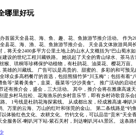
全哪里好玩
办首届天全县花、海、鱼、趣、花、鱼旅游节推介活动。 作为20
全县花、海、渔、花、鱼旅游节推介会。 天全县文体旅游局局长邱
况时，将天全2400多平方公里土地上的山水人文概括为“巴山蜀水
正在建设的世纪工程川藏铁路。 她说起了天全的青山绿水、茶马
、川金丝猴、珙桐等珍稀保护动植物，有杜鹃花、油菜花、樱花万亩
雄的川藏线。 广告可以是高贵的、甜蜜的、多彩的和可预见的，你
，是全球众多高档餐厅的首选，包括熊猫竹笋“川玉梅”；包括有着
鳟鱼等“菜肴美食”，韭菜、薇菜等“沙沙美食”。 推广活动的启动
节还有推介会，盛会，三大活动。 其中，推介会将在雅康高速天全
是乡村马拉松、花海渔乐的乡村音乐节，即有乡村诗歌音乐会的房
。 1号线是杜鹃花海探索线。 从成都出发，经成雅高速-喇叭河
、万里的云海、万山的红叶和张莞的金山。 第二条线路是“钓鱼”
可以体验红色文化、农耕文化、竹钓文化，可以品尝“贡米”天全
速-天全服务区-喇叭河下站-紫石关村，到达喇叭河4A景区。 这
少