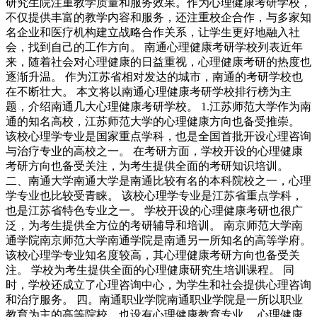
研究生院注重教学质量和服务效果。作为心理健康考研学校，
不仅提供丰富的教学内容和服务，还注重校企合作，与多家知
名企业和医疗机构建立战略合作关系，让学生更好地融入社
会，找到自己的工作方向。 南通心理健康考研学校列表近年
来，随着社会对心理健康的日益重视，心理健康考研的热度也
逐渐升温。 作为江苏省相对发达的城市，南通的考研学校也
在不断壮大。 本文将以南通心理健康考研学校排行榜为主
题，介绍南通几大心理健康考研学校。 1.江苏师范大学作为南
通的知名高校，江苏师范大学的心理健康方向也备受推崇。
该校心理学专业是国家重点学科，也是全国首批开设心理咨询
与治疗专业的高校之一。 在考研方面，学校开设的心理健康
考研方向也备受关注，为考生提供全面的考研知识培训。
二、南通大学南通大学是南通比较有名的本科院校之一，心理
学专业也比较受青睐。 该校心理学专业是江苏省重点学科，
也是江苏省特色专业之一。 学校开设的心理健康考研也很广
泛，为考生提供全方位的考研辅导和培训。 南京师范大学南
通学院南京师范大学南通学院是南通另一所知名的高等学府。
该校心理学专业知名度较高，其心理健康考研方向也备受关
注。 学校为考生提供全面的心理健康研究生培训课程。 同
时，学校还成立了心理咨询中心，为学生和社会提供心理咨询
和治疗服务。 四。南通职业学院南通职业学院是一所以职业
教育为主的高等院校，也设有心理健康教育专业。 心理健康