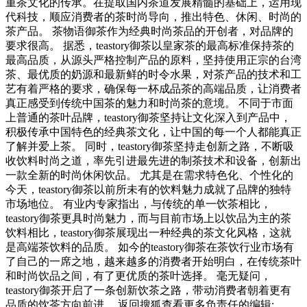
重茶文化的传承。在提取国内茶道发展精髓的基础上，运用现
代科技，顺应消费者的茶时尚导向，推出特色、休闲、时尚的
茶产品。 茶物语御茶作为经典时尚茶品的开创者，对品牌的
要求很高。 据悉，teastory御茶以皇家茶的最高标准保持茶的
最高品质，从源头严格控制产品的原料，坚持使用正宗的台湾
茶、最优质的奶源和最新鲜的时令水果，对茶产品的技术和工
艺有着严格的要求，确保每一杯成品茶的高端品质，让消费者
真正感受到传统中国茶的魅力和时尚茶的意境。 不同于市面
上普通的茶叶品牌，teastory御茶坚持让文化深入到产品中，
积极传承中国特色的经典茶文化，让中国的每一个人都能真正
了解并爱上茶。 同时，teastory御茶坚持走创新之路，不断吸
收饮料时尚之道，率先引进最先进的制茶技术和设备，创新出
一款全新的时尚休闲饮品。 尤其是在需求特色化、个性化的
今天，teastory御茶以前所未有的饮料魅力成就了品牌的独特
市场地位。 有业内专家指出，与传统的单一饮茶相比，
teastory御茶更具时尚魅力，而与目前市场上以饮品为主的茶
饮料相比，teastory御茶展现出一种经典的茶文化风格，这就
是高端茶饮料的品质。 如今的teastory御茶在茶饮行业市场有
了自己的一席之地，越来越多的消费者开始明白，在传统茶叶
和时尚饮品之间，有了更优质的茶叶选择。 毫无疑问，
teastory御茶开启了一条创新饮茶之路，带动消费者朝着更有
品质的饮茶方向前进。 返回搜狐查看更多负责任的编辑: