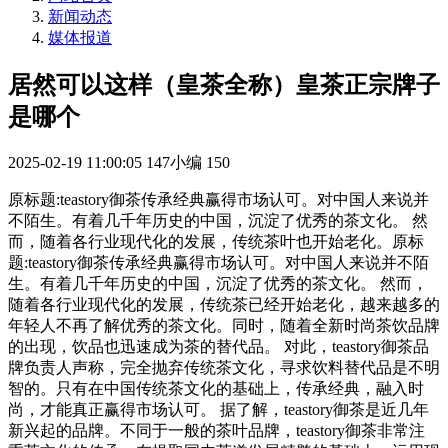
新闻动态
媒体报道
居然可以这样（皇茶全称）皇茶正宗牌子
是哪个
2025-02-19 11:00:05
147小编
150
原标题:teastory御茶传承经典赢得市场认可。对中国人来说并
不陌生。有着几千年历史的中国，沉淀了优秀的茶文化。 然
而，随着各行业现代化的发展，传统茶叶也开始老化。原标
题:teastory御茶传承经典赢得市场认可。对中国人来说并不陌
生。有着几千年历史的中国，沉淀了优秀的茶文化。 然而，
随着各行业现代化的发展，传统茶已经开始老化，越来越多的
年轻人不再了解优秀的茶文化。同时，随着全新时尚茶饮品牌
的出现，饮品也迅速成为茶的替代品。 对此，teastory御茶品
牌负责人声称，完全抛弃传统茶文化，寻求饮料替代品是不明
智的。只有在中国传统茶文化的基础上，传承经典，融入时
尚，才能真正赢得市场认可。 据了解，teastory御茶是近几年
新兴起的品牌。不同于一般的茶叶品牌，teastory御茶非常注