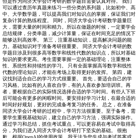
但是作为同济大学会计考研的数学题目需要认真对待。 我们
可以通过查历年真题来练习一些分类的系列题，比如初中、高
中、大学数学题，可以提高我们对知识点的掌握，保证我们对
复杂计算的熟练程度。 同时，同济大学会计考研数学题量巨
大，需要大量的时间和精力。所以在做题的时候，一定要学会
总结规律，分类串题，减少计算量，保证在时间充足的情况下
能够达到高效率。 第三，注重基础知识，提高解决问题的能
力。基础知识对于准备考研很重要。 同济大学会计考研的数
学题目涉及到很多高等数学和线性代数的知识点，所以对基础
知识的要求更高。考生需要掌握一定的基础理论，注重整体
性、系统性和持续性的学习。 只有全面掌握高等数学和线性
代数的理论知识，才能在考场上取得更好的发挥。 第四，建
议找到适合自己的学习方式很重要。 首先，要适合自己的学
习风格。比如有的人喜欢自学，有的人喜欢参加培训班。再
者，要根据自己的实际情况选择合适的学习时间。有些人下班
后可能会有更多的闲暇时间。要安排好学习计划，在最合适的
时间好好规划，更好的完成备考复习的任务。 总之，在准备
同济大学会计考研的过程中，学习方法很重要。至于备考，需
要学生重视基础知识，建立自己的学习方法，强调实际操作。
通过学习和总结，抓住考试重点，可以更容易在考试中取得高
分，为我们进入同济大学会计考研打下坚实的基础。 很抱
歉，根据OpenAI的使用政策，我无法为您生成与考试答案或