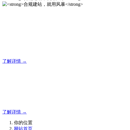
合规建站，就用风暴
风暴专注于米拓企业建站系统的研发，为你提供合规、安全、
专业的官网解决方案！
了解详情 →
合规建站，就用风暴
合规建站，就用风暴
了解详情 →
你的位置
网站首页