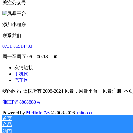
关注公众号
添加小程序
联系我们
0731-85514433
周一至周五 09：00-18：00
友情链接 :
手机网
汽车网
我的网站 版权所有 2008-2024 风暴，风暴平台，风暴注册
本
湘ICP备8888888号
Powered by
MetInfo 7.6
©2008-2026
mituo.cn
首页
产品
新闻