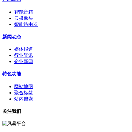
智能音箱
云摄像头
智能路由器
新闻动态
媒体报道
行业资讯
企业新闻
特色功能
网站地图
聚合标签
站内搜索
关注我们