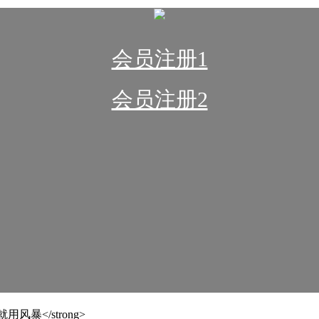
会员注册1
会员注册2