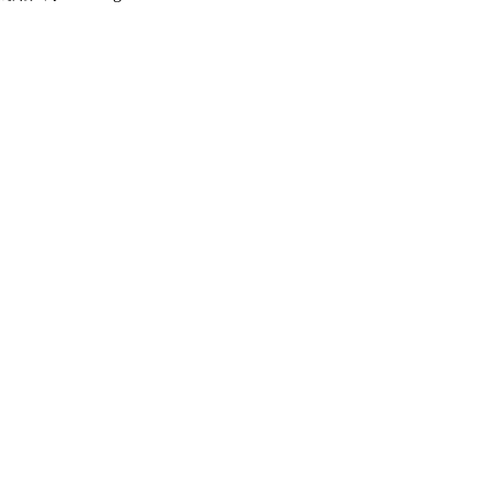
专业的官网解决方案！