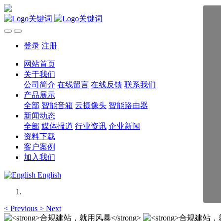
登录
注册
网站首页
关于我们
公司简介
在线留言
在线反馈
联系我们
产品展示
全部
智能音箱
云摄像头
智能路由器
新闻动态
全部
媒体报道
行业资讯
企业新闻
资料下载
客户案例
加入我们
English
<
Previous
>
Next