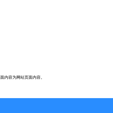
页面内容为网站页面内容。